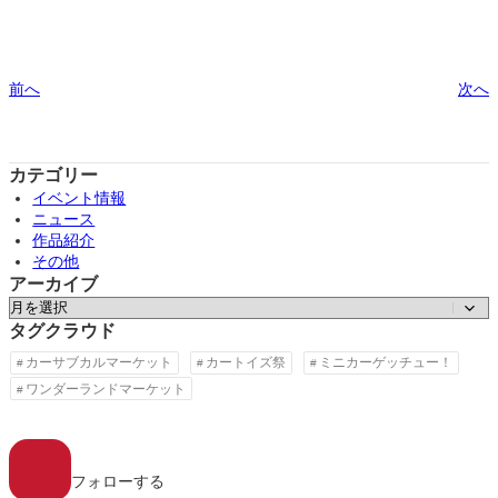
前へ
次へ
カテゴリー
イベント情報
ニュース
作品紹介
その他
アーカイブ
ア
ー
タグクラウド
カ
カーサブカルマーケット
カートイズ祭
ミニカーゲッチュー！
イ
ワンダーランドマーケット
ブ
ア
イ
コ
フォローする
ン