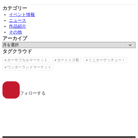
カテゴリー
イベント情報
ニュース
作品紹介
その他
アーカイブ
ア
ー
タグクラウド
カ
カーサブカルマーケット
カートイズ祭
ミニカーゲッチュー！
イ
ワンダーランドマーケット
ブ
ア
イ
コ
フォローする
ン
リ
ン
ク