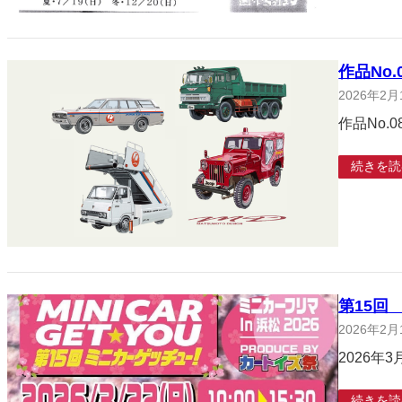
作品No.
2026年2月
作品No.
続きを読
第15回
2026年2月
2026
続きを読