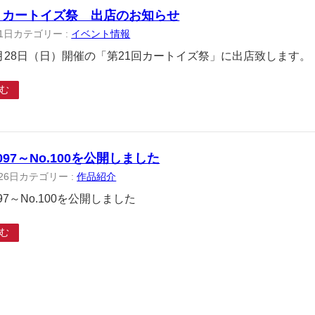
 カートイズ祭 出店のお知らせ
1日
カテゴリー :
イベント情報
年6月28日（日）開催の「第21回カートイズ祭」に出店致します。
む
097～No.100を公開しました
26日
カテゴリー :
作品紹介
097～No.100を公開しました
む