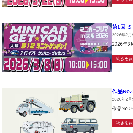
第1回 
2026年2月
2026年
続きを読
作品No.
2026年2月
作品No.
続きを読