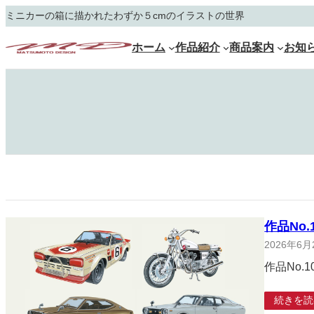
内
ミニカーの箱に描かれたわずか５cmのイラストの世界
容
を
ホーム
作品紹介
商品案内
お知
ス
キ
ッ
プ
作品No.
2026年6月
作品No.
続きを読