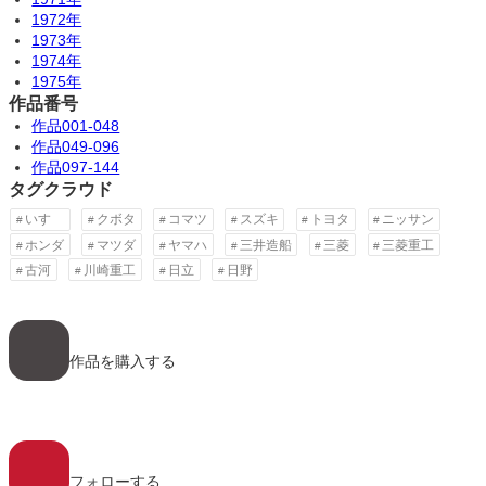
1972年
1973年
1974年
1975年
作品番号
作品001-048
作品049-096
作品097-144
タグクラウド
いすゞ
クボタ
コマツ
スズキ
トヨタ
ニッサン
ホンダ
マツダ
ヤマハ
三井造船
三菱
三菱重工
古河
川崎重工
日立
日野
ア
イ
コ
作品を購入する
ン
リ
ン
ク
ア
イ
コ
フォローする