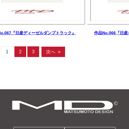
No.067『日産ディーゼルダンプトラック』
作品No.066『
1
2
3
次へ
»