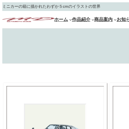
内
ミニカーの箱に描かれたわずか５cmのイラストの世界
容
を
ホーム
作品紹介
商品案内
お知
ス
キ
ッ
プ