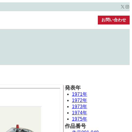
X
Ins
お問い合わせ
発表年
1971年
1972年
1973年
1974年
1975年
作品番号