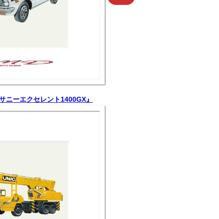
ン
リ
ン
ク
産サニーエクセレント1400GX』