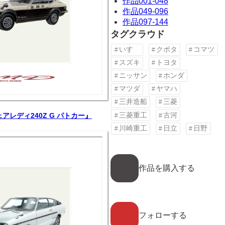
作品001-048
作品049-096
作品097-144
タグクラウド
いすゞ
クボタ
コマツ
スズキ
トヨタ
ニッサン
ホンダ
マツダ
ヤマハ
三井造船
三菱
三菱重工
古河
ェアレディ240Z G パトカー』
川崎重工
日立
日野
ア
イ
作品を購入する
コ
ン
リ
ン
ア
ク
イ
フォローする
コ