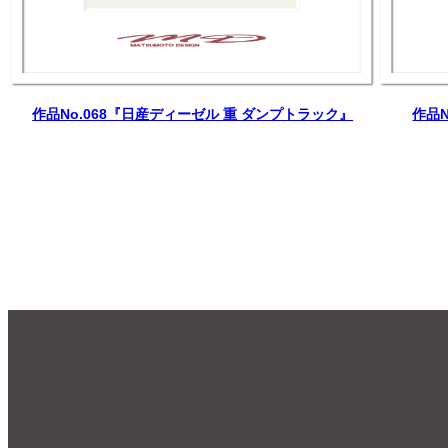
作品No.068『日産ディーゼル 重 ダンプトラック』
作品