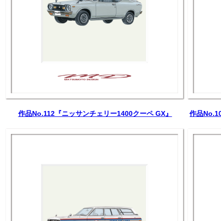
作品No.112『ニッサンチェリー1400クーペ GX』
作品No.