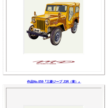
作品No.059『三菱ジープ J3R（黄）』