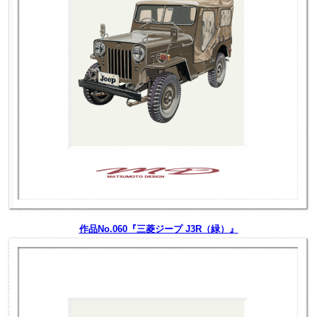
作品No.060『三菱ジープ J3R（緑）』