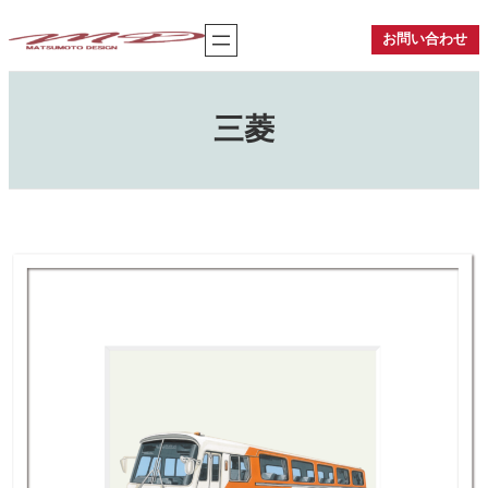
内
容
お問い合わせ
を
ス
キ
ッ
三菱
プ