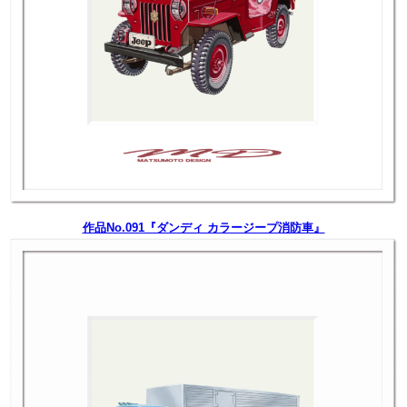
作品No.091『ダンディ カラージープ消防車』