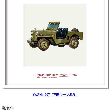
作品No.007『三菱ジープJ3R』
発表年