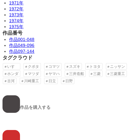
1971年
1972年
1973年
1974年
1975年
作品番号
作品001-048
作品049-096
作品097-144
タグクラウド
いすゞ
クボタ
コマツ
スズキ
トヨタ
ニッサン
ホンダ
マツダ
ヤマハ
三井造船
三菱
三菱重工
古河
川崎重工
日立
日野
ア
イ
コ
作品を購入する
ン
リ
ン
ク
ア
イ