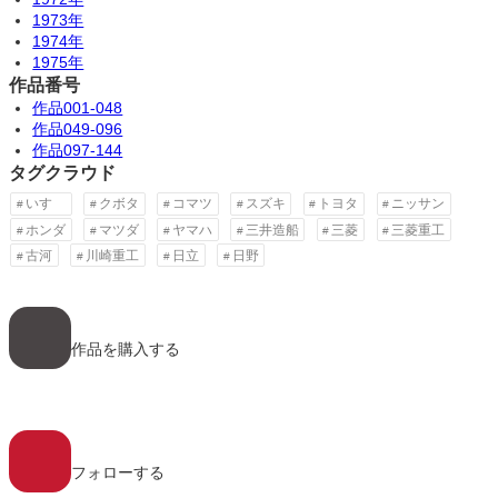
1973年
1974年
1975年
作品番号
作品001-048
作品049-096
作品097-144
タグクラウド
いすゞ
クボタ
コマツ
スズキ
トヨタ
ニッサン
ホンダ
マツダ
ヤマハ
三井造船
三菱
三菱重工
古河
川崎重工
日立
日野
ア
イ
コ
作品を購入する
ン
リ
ン
ク
ア
イ
コ
フォローする
ン