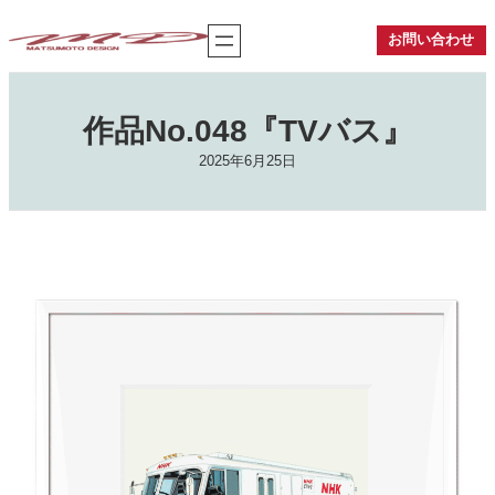
内
容
お問い合わせ
を
ス
キ
ッ
作品No.048『TVバス』
プ
2025年6月25日