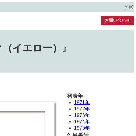
X
Ins
お問い合わせ
ク（イエロー）』
発表年
1971年
1972年
1973年
1974年
1975年
作品番号