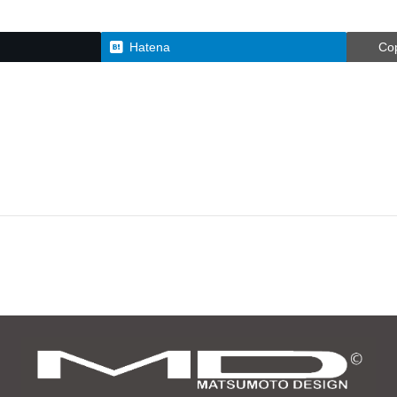
Hatena
Co