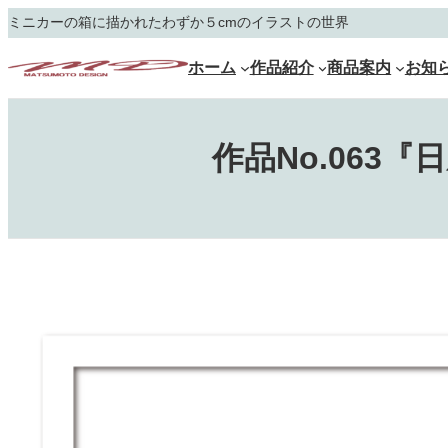
内
ミニカーの箱に描かれたわずか５cmのイラストの世界
容
を
ホーム
作品紹介
商品案内
お知
ス
キ
ッ
プ
作品No.06