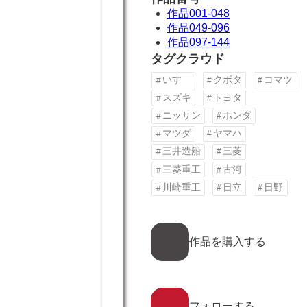
作品001-048
作品049-096
作品097-144
タグクラウド
いすゞ
クボタ
コマツ
スズキ
トヨタ
ニッサン
ホンダ
マツダ
ヤマハ
三井造船
三菱
三菱重工
古河
川崎重工
日立
日野
ア
イ
作品を購入する
コ
ン
リ
ン
ア
ク
イ
フォローする