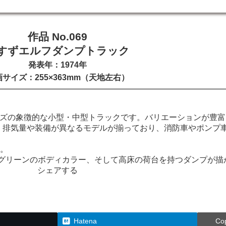
作品 No.069
すずエルフダンプトラック
発表年：1974年
サイズ：255×363mm
（
天地左右
）
イスズの象徴的な小型・中型トラックです。バリエーションが豊
Dなど、排気量や装備が異なるモデルが揃っており、消防車やポン
D。
なグリーンのボディカラー、そして高床の荷台を持つダンプが描
シェアする
Hatena
Co