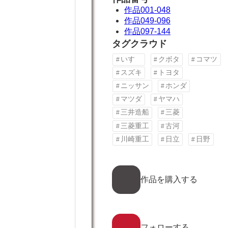
作品001-048
作品049-096
作品097-144
タグクラウド
いすゞ
クボタ
コマツ
スズキ
トヨタ
ニッサン
ホンダ
マツダ
ヤマハ
三井造船
三菱
三菱重工
古河
川崎重工
日立
日野
ア
イ
作品を購入する
コ
ン
リ
ン
ア
ク
イ
フォローする