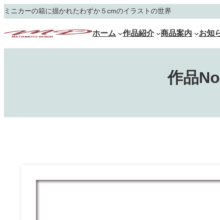
内
ミニカーの箱に描かれたわずか５cmのイラストの世界
容
を
ホーム
作品紹介
商品案内
お知
ス
キ
ッ
プ
作品N