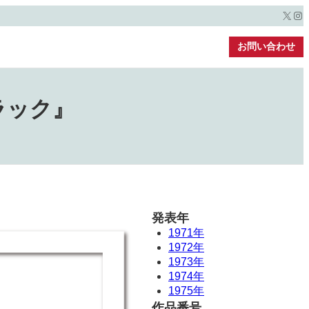
X
Ins
お問い合わせ
ラック』
発表年
1971年
1972年
1973年
1974年
1975年
作品番号