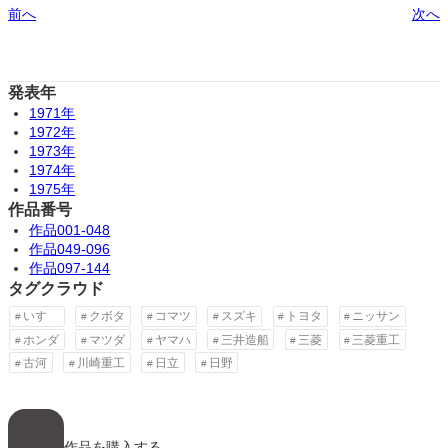
前へ
次へ
発表年
1971年
1972年
1973年
1974年
1975年
作品番号
作品001-048
作品049-096
作品097-144
タグクラウド
いすゞ
クボタ
コマツ
スズキ
トヨタ
ニッサン
ホンダ
マツダ
ヤマハ
三井造船
三菱
三菱重工
古河
川崎重工
日立
日野
ア
イ
コ
作品を購入する