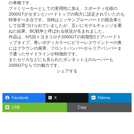
の車種です。
ファミリーカーとしての実用性に加え、スポーティ仕様の
2000GTがセダンとハードトップの両方に設定されていたのも
特筆すべき点です。当時はニッサンブルーバードの競合車と
して位置づけられていましたが、互いにモデルチェンジを重
ねた結果、BC戦争と呼ばれる状況が生まれました。
作品は、5代目トヨタコロナ2000GTの前期型2ドアハードト
ップタイプ。青いボディカラーにピラーレスウインドーの奥
にはブラウンの座席、フロントバンパーからリアバンパーま
で通ったサイドラインが特徴的です。
またセリカなどにも見られたボンネット上のルーバーも
2000GTならでの魅力です。
シェアする
Facebook
X
Hatena
LINE
Copy