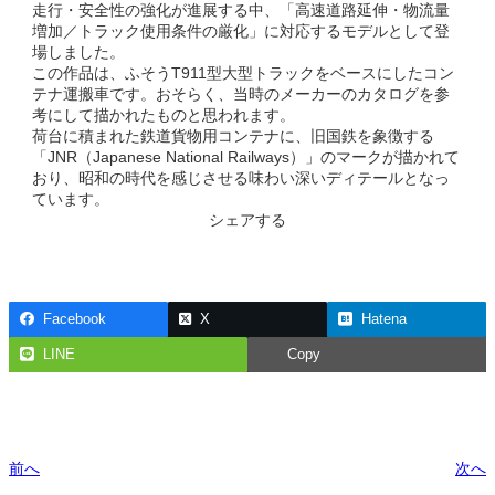
走行・安全性の強化が進展する中、「高速道路延伸・物流量
増加／トラック使用条件の厳化」に対応するモデルとして登
場しました。
この作品は、ふそうT911型大型トラックをベースにしたコン
テナ運搬車です。おそらく、当時のメーカーのカタログを参
考にして描かれたものと思われます。
荷台に積まれた鉄道貨物用コンテナに、旧国鉄を象徴する
「JNR（Japanese National Railways）」のマークが描かれて
おり、昭和の時代を感じさせる味わい深いディテールとなっ
ています。
シェアする
Facebook
X
Hatena
LINE
Copy
前へ
次へ