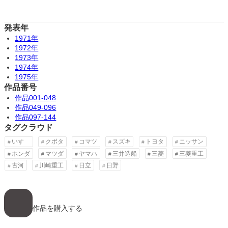
発表年
1971年
1972年
1973年
1974年
1975年
作品番号
作品001-048
作品049-096
作品097-144
タグクラウド
いすゞ
クボタ
コマツ
スズキ
トヨタ
ニッサン
ホンダ
マツダ
ヤマハ
三井造船
三菱
三菱重工
古河
川崎重工
日立
日野
ア
イ
コ
作品を購入する
ン
リ
ン