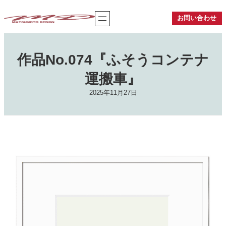
内
容
お問い合わせ
を
ス
キ
ッ
作品No.074『ふそうコンテナ
プ
運搬車』
2025年11月27日