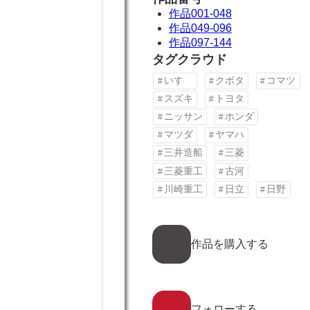
作品001-048
作品049-096
作品097-144
タグクラウド
いすゞ
クボタ
コマツ
スズキ
トヨタ
ニッサン
ホンダ
マツダ
ヤマハ
三井造船
三菱
三菱重工
古河
川崎重工
日立
日野
ア
イ
作品を購入する
コ
ン
リ
ン
ア
ク
イ
フォローする