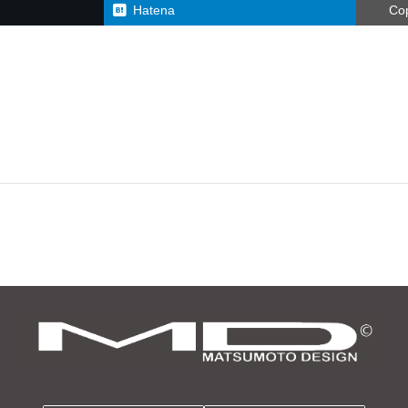
Hatena
Co