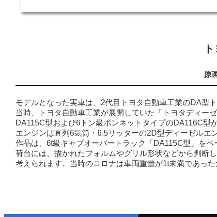
ト
原画
モデルとなった実車は、2代目トヨタ自動車工業のDA型
当時、トヨタ自動車工業が展開していた「トヨタディーゼル
DA115C型および6トン級ボンネットタイプのDA116C
エンジンは直列6気筒・6.5リッターの2D型ディーゼル
作品は、6t級キャブオーバートラック「DA115C型」
荷台には、描かれたフォルムやグリル形状などから判断して
考えられます。当時のコロナは車両重量が1t未満であっ