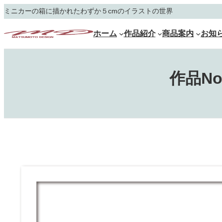
内
ミニカーの箱に描かれたわずか５cmのイラストの世界
容
を
ホーム
作品紹介
商品案内
お知
ス
キ
ッ
プ
作品N