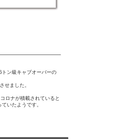
6トン級キャブオーバーの
上させました。
。
・コロナが積載されていると
っていたようです。