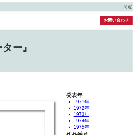
X
Ins
お問い合わせ
ーター』
発表年
1971年
1972年
1973年
1974年
1975年
作品番号