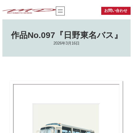
内
容
お問い合わせ
を
ス
キ
ッ
作品No.097『日野東名バス』
プ
2026年3月16日