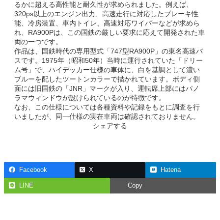
るかに超える高性能と耐久性が求められました。例えば、
320ps以上のエンジン出力、高速走行に対応したブレーキ性
能、冷房装置、車内トイレ、高速対応ワイパーなどが求めら
れ、RA900Pは、この国鉄の厳しい要求に応えて開発された車
両の一つです。
作品は、国鉄時代の専用型式「747型RA900P」の東名高速バ
スです。1975年（昭和50年）当時に運行されていた「ドリー
ム号」で、ハイデッカー仕様の車体に、白を基調として濃い
ブルーを配したツートンカラーで描かれています。ボディ側
面には旧国鉄の「JNR」マークが入り、運転席上部にはパノ
ラマウィンドウが設けられているのが特徴です。
なお、この仕様については各種資料や記録をもとに調査を行
いましたが、同一仕様の実在車両は確認されておりません。
シェアする
Facebook
X
Hatena
LINE
Copy