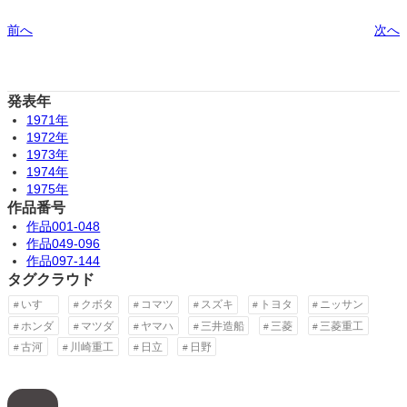
前へ
次へ
発表年
1971年
1972年
1973年
1974年
1975年
作品番号
作品001-048
作品049-096
作品097-144
タグクラウド
いすゞ
クボタ
コマツ
スズキ
トヨタ
ニッサン
ホンダ
マツダ
ヤマハ
三井造船
三菱
三菱重工
古河
川崎重工
日立
日野
ア
イ