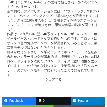
「40（ヨンマル、forty）」の愛称で親しまれ、多くのファン
を持つシリーズです。
基本的なボディバリエーションには、ソフトトップ、2ドアバ
ン、4ドアバン、ピックアップ、消防車などが設定されていま
した。さらに1967年7月には、専用ボディを持つステーショ
ンワゴン「FJ55」が追加され、用途や市場の拡大が図られま
した。
作品は、3代目FJ40型・40系ランドクルーザーのショートホ
イールベース・ハードトップを描いたものです。フロントに
オレンジ色の角形ウインカーが採用されていることから、第
二期モデルではないかと考えられます。
鮮やかなミントグリーン系のボディにホワイトルーフを組み
合わせたカラーリングが印象的で、楕円形グリルの中に丸目2
灯ヘッドライトを収めたフロントフェイスは強い個性を放っ
ています。この特徴的な顔つきは、後年登場した「FJクルー
ザー」のデザインモチーフにもなったことで知られていま
す。
シェアする
Facebook
X
Hatena