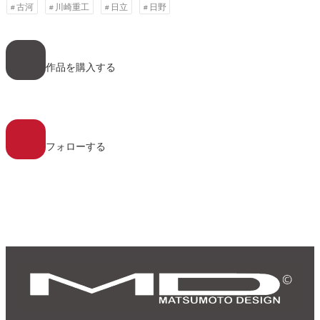
古河
川崎重工
日立
日野
ア
イ
コ
作品を購入する
ン
リ
ン
ク
ア
イ
コ
フォローする
ン
リ
ン
ク