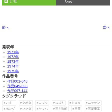
LINE
Copy
前へ
次へ
発表年
1971年
1972年
1973年
1974年
1975年
作品番号
作品001-048
作品049-096
作品097-144
タグクラウド
いすゞ
クボタ
コマツ
スズキ
トヨタ
ニッサン
ホンダ
マツダ
ヤマハ
三井造船
三菱
三菱重工