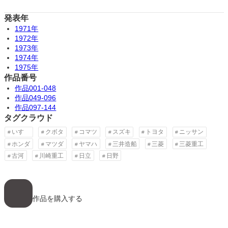
発表年
1971年
1972年
1973年
1974年
1975年
作品番号
作品001-048
作品049-096
作品097-144
タグクラウド
いすゞ
クボタ
コマツ
スズキ
トヨタ
ニッサン
ホンダ
マツダ
ヤマハ
三井造船
三菱
三菱重工
古河
川崎重工
日立
日野
ア
イ
コ
作品を購入する
ン
リ
ン
ク