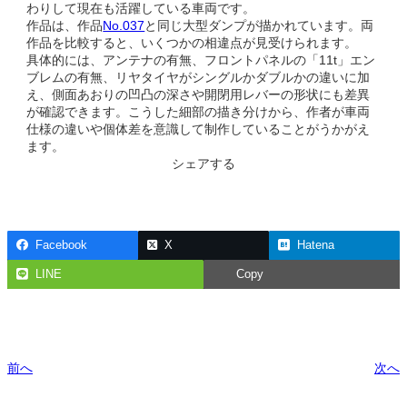
わりして現在も活躍している車両です。
作品は、作品
No.037
と同じ大型ダンプが描かれています。両
作品を比較すると、いくつかの相違点が見受けられます。
具体的には、アンテナの有無、フロントパネルの「11t」エン
ブレムの有無、リヤタイヤがシングルかダブルかの違いに加
え、側面あおりの凹凸の深さや開閉用レバーの形状にも差異
が確認できます。こうした細部の描き分けから、作者が車両
仕様の違いや個体差を意識して制作していることがうかがえ
ます。
シェアする
Facebook
X
Hatena
LINE
Copy
前へ
次へ