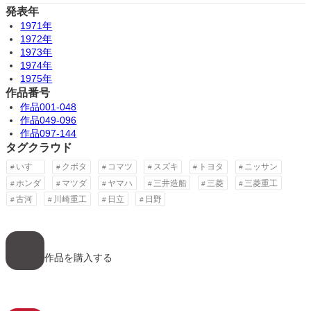
発表年
1971年
1972年
1973年
1974年
1975年
作品番号
作品001-048
作品049-096
作品097-144
タグクラウド
いすゞ
クボタ
コマツ
スズキ
トヨタ
ニッサン
ホンダ
マツダ
ヤマハ
三井造船
三菱
三菱重工
古河
川崎重工
日立
日野
ア
イ
コ
作品を購入する
ン
リ
ン
ク