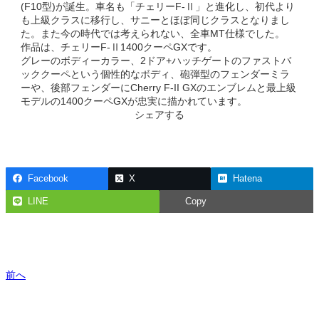
(F10型)が誕生。車名も「チェリーF-Ⅱ」と進化し、初代より
も上級クラスに移行し、サニーとほぼ同じクラスとなりまし
た。また今の時代では考えられない、全車MT仕様でした。
作品は、チェリーF-Ⅱ1400クーペGXです。
グレーのボディーカラー、2ドア+ハッチゲートのファストバ
ッククーペという個性的なボディ、砲弾型のフェンダーミラ
ーや、後部フェンダーにCherry F-II GXのエンブレムと最上級
モデルの1400クーペGXが忠実に描かれています。
シェアする
Facebook
X
Hatena
LINE
Copy
前へ